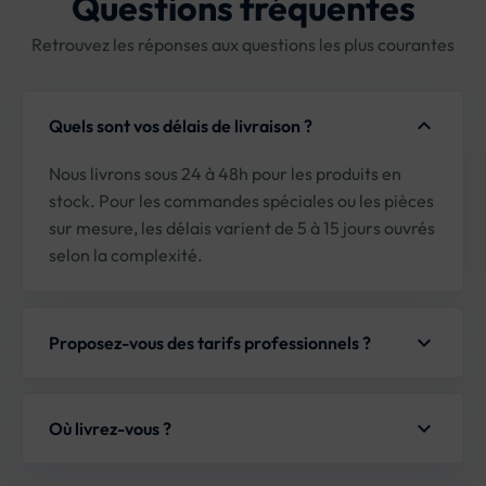
Questions fréquentes
Retrouvez les réponses aux questions les plus courantes
expand_more
Quels sont vos délais de livraison ?
Nous livrons sous 24 à 48h pour les produits en
stock. Pour les commandes spéciales ou les pièces
sur mesure, les délais varient de 5 à 15 jours ouvrés
selon la complexité.
expand_more
Proposez-vous des tarifs professionnels ?
Oui, nous proposons des tarifs avantageux pour les
professionnels. Créez un compte professionnel
expand_more
Où livrez-vous ?
pour accéder à nos prix et bénéficier de conditions
préférentielles.
Nous livrons uniquement en France métropolitaine