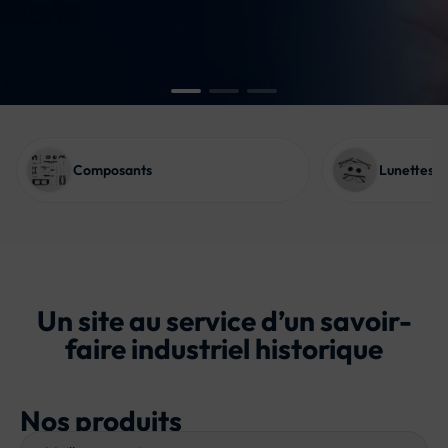
COMMANDE
Composants
Lunettes/ 
Toute commande passée
sur le site sera traitée à
compter du 17/08/2026
Un site au service d’un savoir-
faire industriel historique
Nos produits
Choose