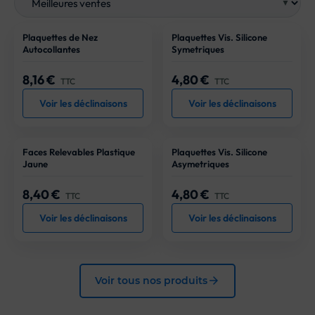
a
collection
Plaquettes de Nez
Plaquettes Vis. Silicone
Autocollantes
Symetriques
8,16 €
4,80 €
Prix
Prix
TTC
TTC
Voir les déclinaisons
Voir les déclinaisons
Faces Relevables Plastique
Plaquettes Vis. Silicone
Jaune
Asymetriques
8,40 €
4,80 €
Prix
Prix
TTC
TTC
Voir les déclinaisons
Voir les déclinaisons
arrow_forward
Voir tous nos produits