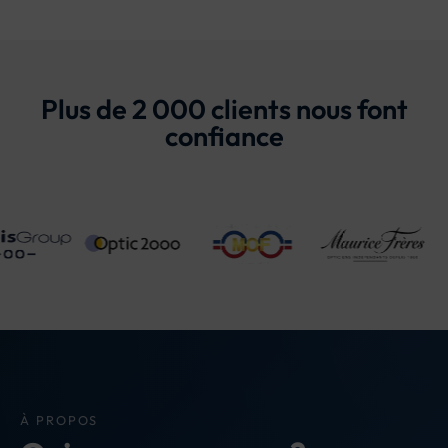
Plus de 2 000 clients nous font
confiance
Continuous
scroll
of
partner
brands
À PROPOS