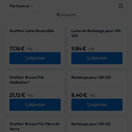
Pertinence

11
produits
Grattoir Lame Reversible
Lame de Rechange pour GR-
100
17,16 €
9,84 €
Prix
Prix
TTC
TTC
Ajouter
Ajouter
Grattoir Brosse Fils
Recharge pour GR-120
Maillechort
21,12 €
8,40 €
Prix
Prix
TTC
TTC
Ajouter
Ajouter
Grattoir Brosse Fils Fibre de
Recharge pour GR-122
Verre