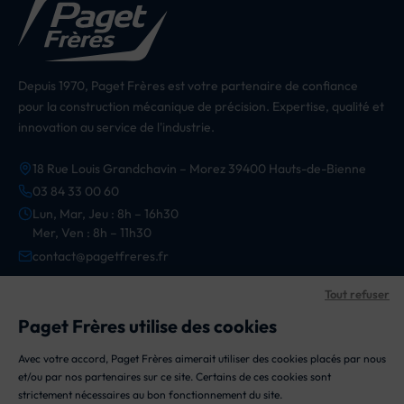
Depuis 1970, Paget Frères est votre partenaire de confiance
pour la construction mécanique de précision. Expertise, qualité et
innovation au service de l'industrie.
18 Rue Louis Grandchavin – Morez 39400 Hauts-de-Bienne
03 84 33 00 60
Lun, Mar, Jeu : 8h – 16h30
Mer, Ven : 8h – 11h30
contact@pagetfreres.fr
Tout refuser
CATÉGORIES
Paget Frères utilise des cookies
Appareils
Avec votre accord, Paget Frères aimerait utiliser des cookies placés par nous
INFORMATIONS
et/ou par nos partenaires sur ce site. Certains de ces cookies sont
Composants
strictement nécessaires au bon fonctionnement du site.
Mention Légales