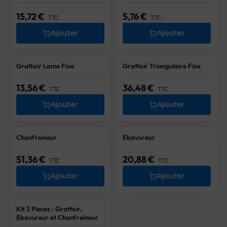
15,72 €
5,76 €
Prix
Prix
TTC
TTC
Ajouter
Ajouter
Grattoir Lame Fixe
Grattoir Triangulaire Fixe
13,56 €
36,48 €
Prix
Prix
TTC
TTC
Ajouter
Ajouter
Chanfreineur
Ebavureur
51,36 €
20,88 €
Prix
Prix
TTC
TTC
Ajouter
Ajouter
Kit 3 Pieces : Grattoir,
Ebavureur et Chanfreineur