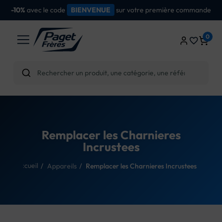
e
dès
d'achat
Livraison gratuite
100€
0
favorite_border
Remplacer les Charnieres
Incrustees
Accueil
Appareils
Remplacer les Charnieres Incrustees