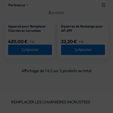
Pertinence

2
produits
Appareil pour Remplacer
Equerres de Rechange pour
Charnieres Incrustees
AP-299
420,00 €
22,20 €
Prix
Prix
TTC
TTC
Ajouter
Ajouter
Affichage de 1 à 2 sur 2 produits au total
REMPLACER LES CHARNIERES INCRUSTEES