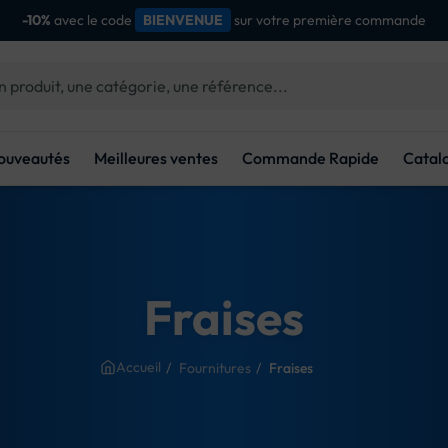
dès
d'achat
Livraison gratuite
100€
ouveautés
Meilleures ventes
Commande Rapide
Catal
Fraises
Accueil
Fournitures
Fraises