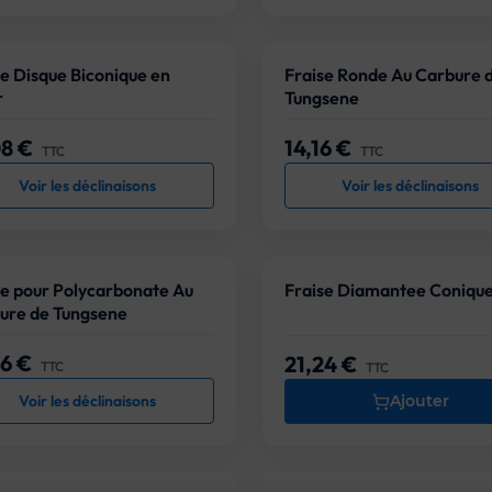
se Disque Biconique en
Fraise Ronde Au Carbure 
r
Tungsene
08 €
14,16 €
Prix
TTC
TTC
Voir les déclinaisons
Voir les déclinaisons
se pour Polycarbonate Au
Fraise Diamantee Coniqu
ure de Tungsene
56 €
21,24 €
Prix
TTC
TTC
Voir les déclinaisons
Ajouter