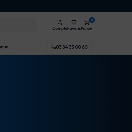
0
favorite_border
Compte
Favoris
Panier
ogue
03 84 33 00 60