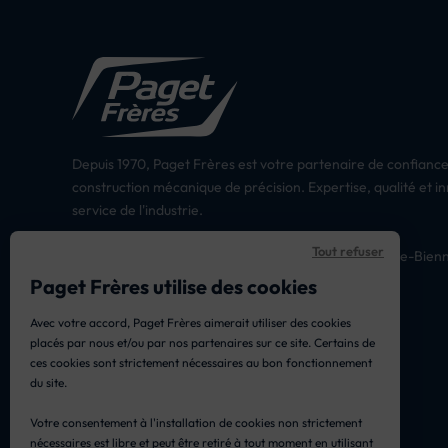
Depuis 1970, Paget Frères est votre partenaire de confiance
construction mécanique de précision. Expertise, qualité et i
service de l'industrie.
Tout refuser
18 Rue Louis Grandchavin – Morez 39400 Hauts-de-Bien
03 84 33 00 60
Paget Frères utilise des cookies
Lun, Mar, Jeu : 8h – 16h30
Avec votre accord, Paget Frères aimerait utiliser des cookies
Mer, Ven : 8h – 11h30
placés par nous et/ou par nos partenaires sur ce site. Certains de
contact@pagetfreres.fr
ces cookies sont strictement nécessaires au bon fonctionnement
du site.
Votre consentement à l'installation de cookies non strictement
nécessaires est libre et peut être retiré à tout moment en utilisant