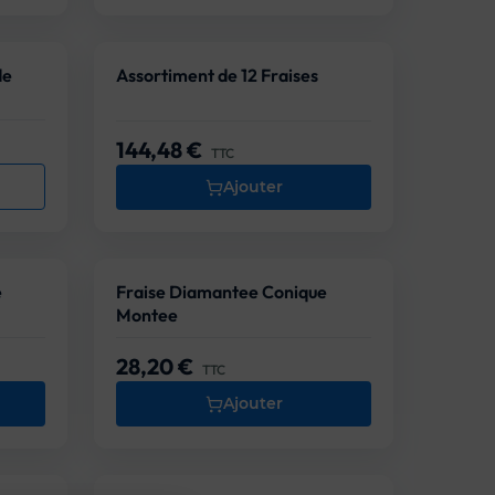
de
Assortiment de 12 Fraises
144,48 €
Prix
TTC
Ajouter
e
Fraise Diamantee Conique
Montee
28,20 €
Prix
TTC
Ajouter