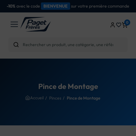
ande
dès
d'achat
Livraison gratuite
100€
0
favorite_border
Pince de Montage
Accueil
Pinces
Pince de Montage