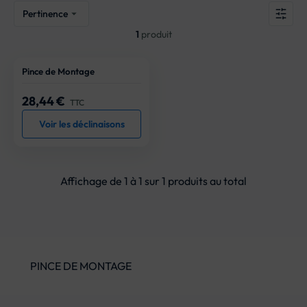
Pertinence

1
produit
Pince de Montage
28,44 €
Prix
TTC
Voir les déclinaisons
Affichage de 1 à 1 sur 1 produits au total
PINCE DE MONTAGE