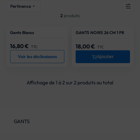
Pertinence

2
produits
Gants Blancs
GANTS NOIRS 26 CM 1 PR
Nouveauté
16,80 €
Prix
18,00 €
Prix
TTC
TTC
Voir les déclinaisons
Ajouter
Affichage de 1 à 2 sur 2 produits au total
GANTS