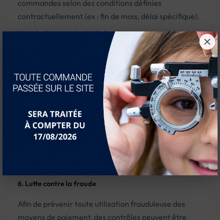
commandes selon des conditions définies
contractuellement (ex : fin de mois, délai spécifique).
L’accès à ce mode de règlement est soumis à
acceptation et peut être modifié ou suspendu à tout
moment.
5. Protection des données
Paget Frères s’engage à ne jamais conserver les
informations bancaires de ses clients.
Les données de paiement sont traitées
exclusivement par des prestataires sécurisés et
certifiés, conformément aux réglementations en
vigueur.
6. Lutte contre la fraude
Afin de prévenir toute utilisation frauduleuse des
moyens de paiement, des contrôles peuvent être