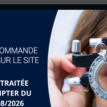
, un ébavureur (EB-100) et un chanfreineur (CH-300)