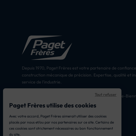
Depuis 1970, Paget Frères est votre partenaire de confiance
construction mécanique de précision. Expertise, qualité et i
service de l'industrie.
Tout refuser
18 Rue Louis Grandchavin – Morez 39400 Hauts-de-Bien
03 84 33 00 60
Paget Frères utilise des cookies
Lun, Mar, Jeu : 8h – 16h30
Avec votre accord, Paget Frères aimerait utiliser des cookies
Mer, Ven : 8h – 11h30
placés par nous et/ou par nos partenaires sur ce site. Certains de
contact@pagetfreres.fr
ces cookies sont strictement nécessaires au bon fonctionnement
du site.