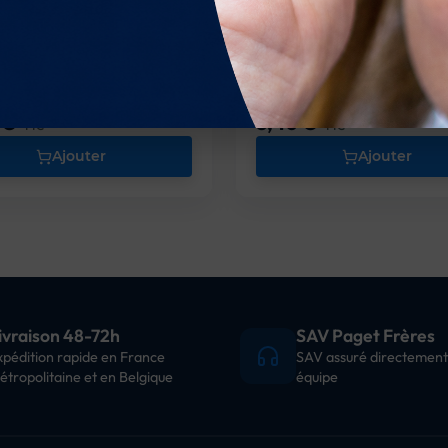
eineur
Recharge pour GR-120
 €
8,40 €
Prix
TTC
TTC
Ajouter
Ajouter
ivraison 48-72h
SAV Paget Frères
xpédition rapide en France
SAV assuré directement
étropolitaine et en Belgique
équipe