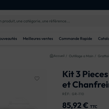
dès
d'achat
Livraison gratuite
100€
ouveautés
Meilleures ventes
Commande Rapide
Catal
Accueil
Outillage a Main
Grattoi
Kit 3 Pieces
favorite_border
et Chanfre
RÉF: GR-110
85,92 €
TTC