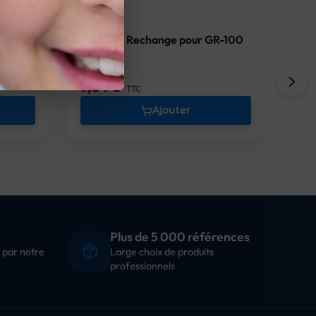
Lame de Rechange pour GR-100
Grat
Ver
9,84 €
15
Prix
Prix
TTC
Ajouter
Plus de 5 000 références
 par notre
Large choix de produits
professionnels