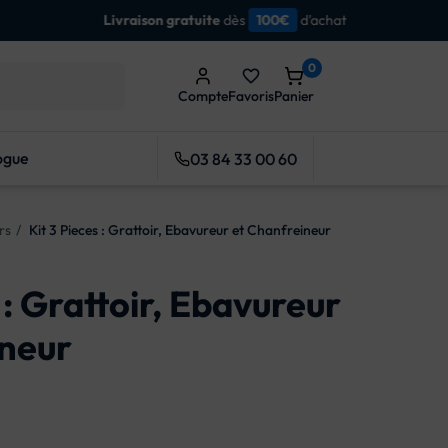
0
favorite_border
Compte
Favoris
Panier
ogue
03 84 33 00 60
rs
Kit 3 Pieces : Grattoir, Ebavureur et Chanfreineur
 : Grattoir, Ebavureur
ineur