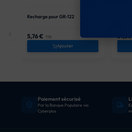
Recharge pour GR-122
Chanfr
5,76 €
51,36
Prix
Prix
TTC
Ajouter
Paiement sécurisé
L
Par la Banque Populaire via
E
Cyberplus
m