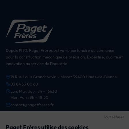
Depuis 1970, Paget Frères est votre partenaire de confiance
pour la construction mécanique de précision. Expertise, qualité et
innovation au service de l'industrie.
18 Rue Louis Grandchavin – Morez 39400 Hauts-de-Bienne
03 84 33 00 60
Lun, Mar, Jeu : 8h – 16h30
Mer, Ven : 8h – 11h30
contact@pagetfreres.fr
Tout refuser
CATÉGORIES
Paget Frères utilise des cookies