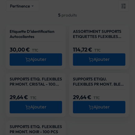
Pertinence

5
produits
Etiquette D'identification
ASSORTIMENT SUPPORTS
Nouveauté
Autocollantes
ETIQUETTES FLEXIBLES
POUR...
30,00 €
114,72 €
Prix
Prix
TTC
TTC
Ajouter
Ajouter
SUPPORTS ETIQ. FLEXIBLES
SUPPORTS ETIQU.
Nouveauté
Nouveauté
PR MONT. CRISTAL - 100...
FLEXIBLES PR MONT. BLEU
- 100 PCS
29,64 €
29,64 €
Prix
Prix
TTC
TTC
Ajouter
Ajouter
SUPPORTS ETIQ. FLEXIBLES
Nouveauté
PR MONT. NOIR - 100 PCS