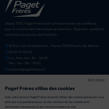
Depuis 1970, Paget Frères est votre partenaire de confiance
pour la construction mécanique de précision. Expertise, qualité et
innovation au service de l'industrie.
18 Rue Louis Grandchavin – Morez 39400 Hauts-de-Bienne
03 84 33 00 60
Lun, Mar, Jeu : 8h – 16h30
Mer, Ven : 8h – 11h30
contact@pagetfreres.fr
Tout refuser
CATÉGORIES
Paget Frères utilise des cookies
Appareils
Avec votre accord, Paget Frères aimerait utiliser des cookies placés par nous
INFORMATIONS
et/ou par nos partenaires sur ce site. Certains de ces cookies sont
Composants
strictement nécessaires au bon fonctionnement du site.
Mention Légales