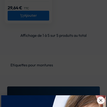
29,64 €
Prix
TTC
Ajouter
Affichage de 1 à 5 sur 5 produits au total
Etiquettes pour montures