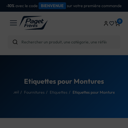
 votre première commande
dès
Livraison gratuite
0
favorite_border
Etiquettes pour Montures
Accueil
Fournitures
Etiquettes
Etiquettes pour Montures