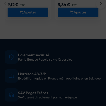
9,12 €
3,84 €
Prix
Prix
TTC
TTC
Ajouter
Ajouter
Paiement sécurisé
Par la Banque Populaire via Cyberplus
Livraison 48-72h
Expédition rapide en France métropolitaine et en Belgique
SAV Paget Frères
SAV assuré directement par notre équipe