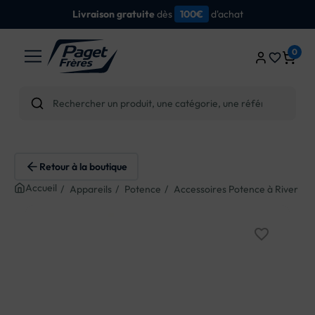
dès
d'achat
Livraison gratuite
100€
0
favorite_border
Retour à la boutique
Accueil
Appareils
Potence
Accessoires Potence à River
favorite_border