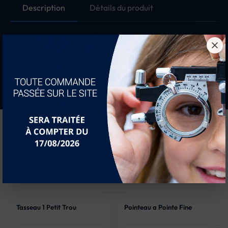
Description
Détails du produit
Perceurs Ø1,2 pour PO-102
10 pièces
Vous aimerez peut-être...
Tasseau 1 Petit Trou
Pointeau a Pointe Fine