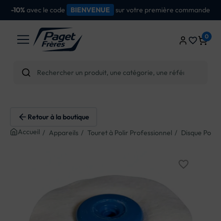
avec le code
sur votre première commande
-10%
BIENVENUE
0
favorite_border
Retour à la boutique
Accueil
Appareils
Touret à Polir Professionnel
Disque Polis
favorite_border