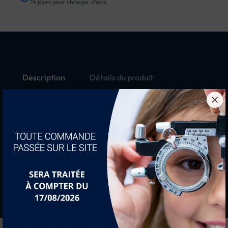
14 jours pour changer d'avis
Description
Détails du produit
Mors nylon de rechange pour PI-133
1 paire + vis
Mors noir : pour PI-133/B
Mors blanc : pour PI-133/S