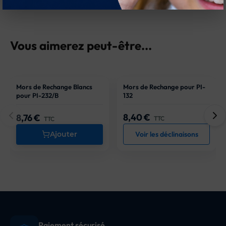
Vous aimerez peut-être...
Mors de Rechange Blancs
Mors de Rechange pour PI-
pour PI-232/B
132
8,40 €
8,76 €
Prix
Prix
TTC
TTC
Ajouter
Voir les déclinaisons
Paiement sécurisé