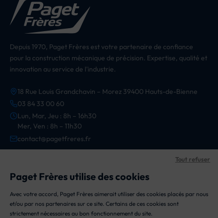
Depuis 1970, Paget Frères est votre partenaire de confiance
pour la construction mécanique de précision. Expertise, qualité et
innovation au service de l'industrie.
18 Rue Louis Grandchavin – Morez 39400 Hauts-de-Bienne
03 84 33 00 60
Lun, Mar, Jeu : 8h – 16h30
Mer, Ven : 8h – 11h30
contact@pagetfreres.fr
Tout refuser
CATÉGORIES
Paget Frères utilise des cookies
Appareils
Avec votre accord, Paget Frères aimerait utiliser des cookies placés par nous
INFORMATIONS
et/ou par nos partenaires sur ce site. Certains de ces cookies sont
Composants
strictement nécessaires au bon fonctionnement du site.
Mention Légales