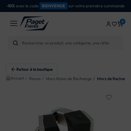
dès
d'achat
Livraison gratuite
100€
0
favorite_border
Retour à la boutique
Accueil
Pinces
Mors Nylon de Rechange
Mors de Rechange 
favorite_border