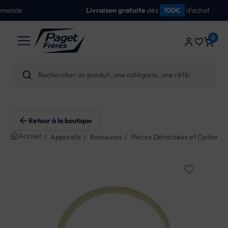
dès
d'achat
Livraison gratuite
100€
0
favorite_border
Retour à la boutique
Accueil
Appareils
Raineuses
Pièces Détachées et Options 
favorite_border