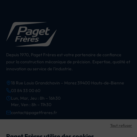
Depuis 1970, Paget Frères est votre partenaire de confiance
pour la construction mécanique de précision. Expertise, qualité et
innovation au service de l'industrie.
18 Rue Louis Grandchavin – Morez 39400 Hauts-de-Bienne
03 84 33 00 60
Lun, Mar, Jeu : 8h – 16h30
Mer, Ven : 8h – 11h30
contact@pagetfreres.fr
Tout refuser
CATÉGORIES
Paget Frères utilise des cookies