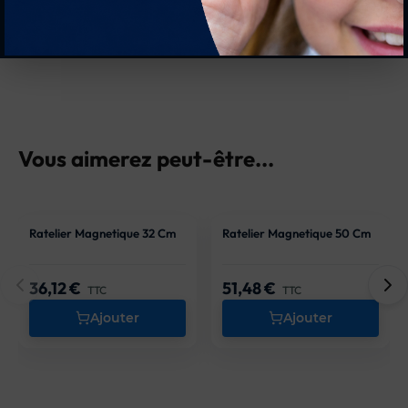
Vous aimerez peut-être...
Ratelier Magnetique 32 Cm
Ratelier Magnetique 50 Cm
36,12 €
51,48 €
Prix
Prix
TTC
TTC
Ajouter
Ajouter