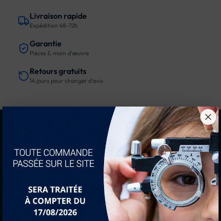
Livraison rapide
Expédition 48-72h
Garantie
Pièces & main d'œuvre
Retours gratuits
14 jours pour changer d'avis
Description
Détails du produit
Rateliers à pinces
Flasques en plastique , tiges en Acier inoxydable