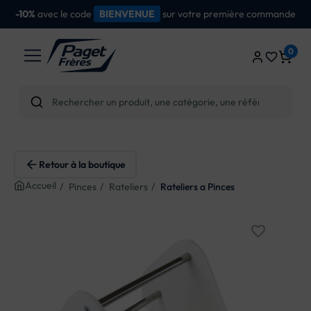
sur votre première commande
IENVENUE
Livraiso
0
favorite_border
Retour à la boutique
Accueil
Pinces
Rateliers
Rateliers a Pinces
favorite_border