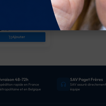
vis Lame Rev.plate/Cruc.
 €
TTC
Ajouter
ivraison 48-72h
SAV Paget Frères
xpédition rapide en France
SAV assuré directement
étropolitaine et en Belgique
équipe