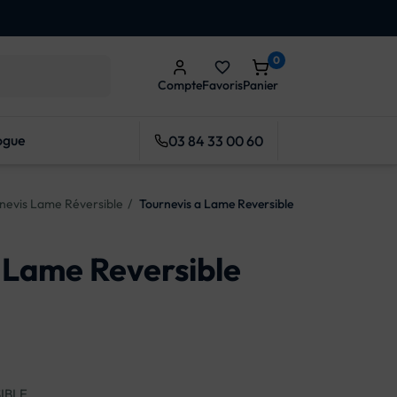
0
favorite_border
Compte
Favoris
Panier
ogue
03 84 33 00 60
nevis Lame Réversible
Tournevis a Lame Reversible
 Lame Reversible
IBLE