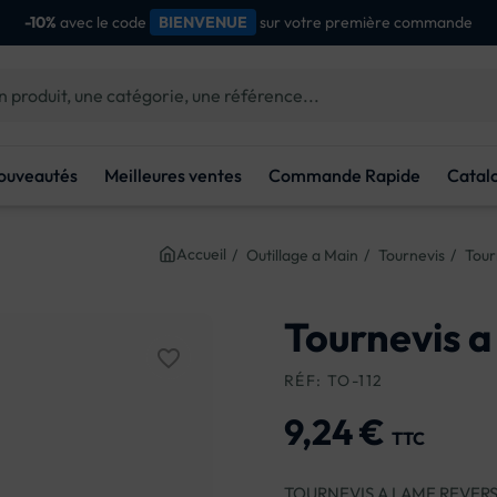
dès
d'achat
Livraison gratuite
100€
ouveautés
Meilleures ventes
Commande Rapide
Catal
Accueil
Outillage a Main
Tournevis
Tour
Tournevis a
favorite_border
RÉF: TO-112
9,24 €
TTC
TOURNEVIS A LAME REVERS