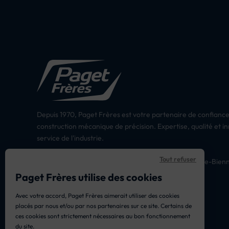
Depuis 1970, Paget Frères est votre partenaire de confiance
construction mécanique de précision. Expertise, qualité et i
service de l'industrie.
Tout refuser
18 Rue Louis Grandchavin – Morez 39400 Hauts-de-Bien
03 84 33 00 60
Paget Frères utilise des cookies
Lun, Mar, Jeu : 8h – 16h30
Avec votre accord, Paget Frères aimerait utiliser des cookies
Mer, Ven : 8h – 11h30
placés par nous et/ou par nos partenaires sur ce site. Certains de
contact@pagetfreres.fr
ces cookies sont strictement nécessaires au bon fonctionnement
du site.