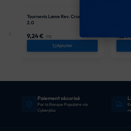
Tournevis Lame Rev. Cruc. 1.5 /
Tourne
2.0
9,24 €
9,24
Prix
Prix
TTC
Ajouter
Paiement sécurisé
L
Par la Banque Populaire via
E
Cyberplus
m