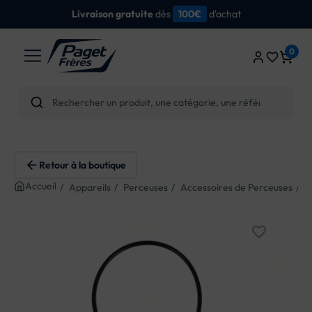
dès
d'achat
Livraison gratuite
100€
0
favorite_border
Retour à la boutique
Accueil
Appareils
Perceuses
Accessoires de Perceuses
F
favorite_border