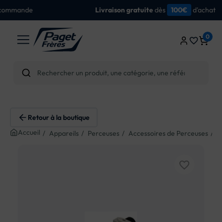
dès
d'achat
Livraison gratuite
100€
0
favorite_border
Retour à la boutique
Accueil
Appareils
Perceuses
Accessoires de Perceuses
E
favorite_border